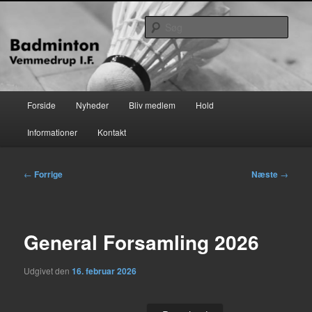
Fortsæt
til
Søg
primært
indhold
Vemmedrup badminton
Hovedmenu
Forside
Nyheder
Bliv medlem
Hold
Informationer
Kontakt
Indlægsnavigation
←
Forrige
Næste
→
General Forsamling 2026
Udgivet den
16. februar 2026